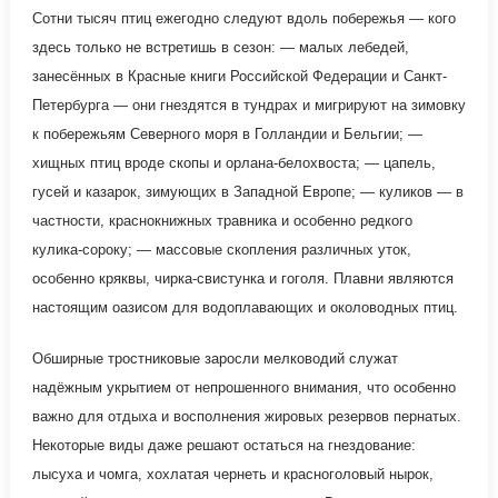
Сотни тысяч птиц ежегодно следуют вдоль побережья — кого
здесь только не встретишь в сезон: — малых лебедей,
занесённых в Красные книги Российской Федерации и Санкт-
Петербурга — они гнездятся в тундрах и мигрируют на зимовку
к побережьям Северного моря в Голландии и Бельгии; —
хищных птиц вроде скопы и орлана-белохвоста; — цапель,
гусей и казарок, зимующих в Западной Европе; — куликов — в
частности, краснокнижных травника и особенно редкого
кулика-сороку; — массовые скопления различных уток,
особенно кряквы, чирка-свистунка и гоголя. Плавни являются
настоящим оазисом для водоплавающих и околоводных птиц.
Обширные тростниковые заросли мелководий служат
надёжным укрытием от непрошенного внимания, что особенно
важно для отдыха и восполнения жировых резервов пернатых.
Некоторые виды даже решают остаться на гнездование:
лысуха и чомга, хохлатая чернеть и красноголовый нырок,