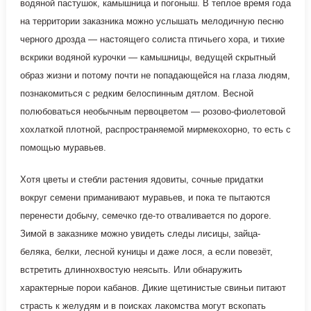
водяной пастушок, камышница и погоныш. В теплое время года
на территории заказника можно услышать мелодичную песню
черного дрозда — настоящего солиста птичьего хора, и тихие
вскрики водяной курочки — камышницы, ведущей скрытный
образ жизни и потому почти не попадающейся на глаза людям,
познакомиться с редким белоспинным дятлом. Весной
полюбоваться необычным первоцветом — розово-фиолетовой
хохлаткой плотной, распространяемой мирмекохорно, то есть с
помощью муравьев.
Хотя цветы и стебли растения ядовиты, сочные придатки
вокруг семени приманивают муравьев, и пока те пытаются
перенести добычу, семечко где-то отваливается по дороге.
Зимой в заказнике можно увидеть следы лисицы, зайца-
беляка, белки, лесной куницы и даже лося, а если повезёт,
встретить длиннохвостую неясыть. Или обнаружить
характерные порои кабанов. Дикие щетинистые свиньи питают
страсть к желудям и в поисках лакомства могут вскопать