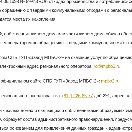
т 24.06.1998 № 89-ФЗ «Об отходах производства и потребления»
 обращению с твердыми коммунальными отходами с региональн
ятся места их накопления.
Ф, собственник жилого дома или части жилого дома обязан об
ьным оператором по обращению с твердыми коммунальными отхо
ором СПБ ГУП «Завод МПБО-2» на оказание услуг по обращению
электронный адрес регионального оператора:
ro@mpbo2.ru
а официальном сайте СПБ ГУП «Завод МПБО-2»:
mpbo2.ru
егионального оператора: тел.
(812) 426-85-77
доб.291, адрес эл
ых жилых домах и являющихся собственниками образуемых ими
, образует состав административного правонарушения, предусм
ься основанием для привлечения данных граждан к администра