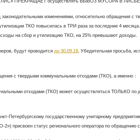
ЛИС» ПРЕКРАЩАЕТ осуществлять ВЫВОЗ МУСОРА В ЛИСЬ
од законодательными изменениями, относительно обращения с 
утилизации ТКО повысилась в ТРИ раза за последние 4 месяца…
асходы на сбор и утилизацию ТКО, на 25% превышают доходы.
неров, будут проводится
до 30.09.18
. Убедительная просьба, и
щения с твердыми коммунальными отходами (ТКО), а именно：
нальными отходами (ТКО) может осуществляться ТОЛЬКО по до
анкт-Петербургскому государственному унитарному предприяти
-2») присвоен статус регионального оператора по обращению 