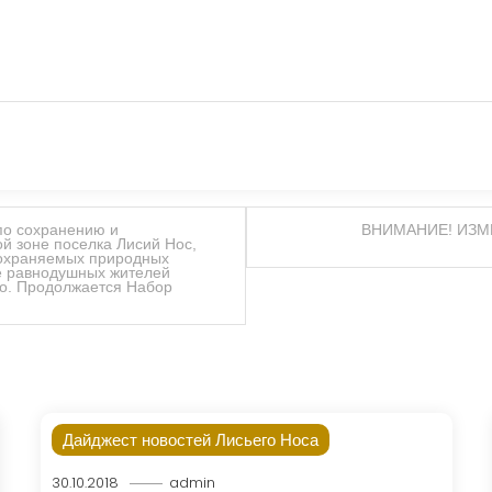
по сохранению и
ВНИМАНИЕ! ИЗМ
ой зоне поселка Лисий Нос,
 охраняемых природных
е равнодушных жителей
ло. Продолжается Набор
Дайджест новостей Лисьего Носа
30.10.2018
admin