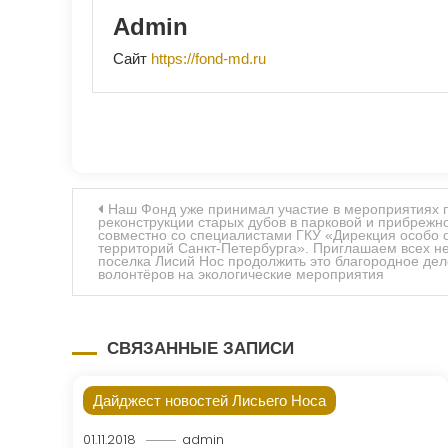
Admin
Сайт
https://fond-md.ru
Навигация
Наш Фонд уже принимал участие в мероприятиях 
реконструкции старых дубов в парковой и прибрежн
совместно со специалистами ГКУ «Дирекция особо
по
территорий Санкт-Петербурга». Приглашаем всех н
поселка Лисий Нос продолжить это благородное де
волонтёров на экологические мероприятия
записям
СВЯЗАННЫЕ ЗАПИСИ
Дайджест новостей Лисьего Носа
01.11.2018
admin