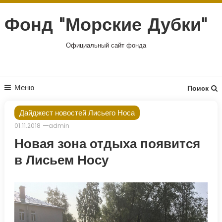
Перейти
к
Фонд "Морские Дубки"
содержимому
Официальный сайт фонда
Меню
Поиск
Дайджест новостей Лисьего Носа
01.11.2018
admin
Новая зона отдыха появится
в Лисьем Носу