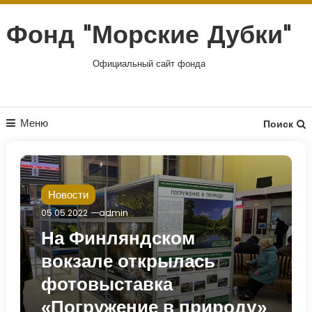
Перейти
к
Фонд "Морские Дубки"
содержимому
Официальный сайт фонда
Меню
Поиск
Новости
05.05.2022
admin
На Финляндском
вокзале открылась
фотовыставка
«Погружение в природу»