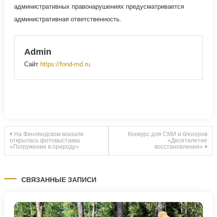
административных правонарушениях предусматривается
административная ответственность.
Admin
Сайт
https://fond-md.ru
Навигация
На Финляндском вокзале
Конкурс для СМИ и блогеров
открылась фотовыставка
«Десятилетие
«Погружение в природу»
восстановления»
по
записям
СВЯЗАННЫЕ ЗАПИСИ